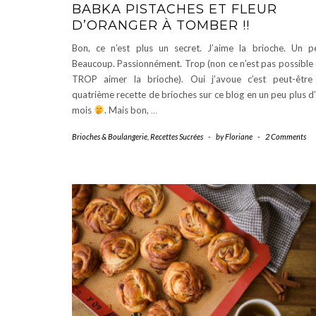
BABKA PISTACHES ET FLEUR
D’ORANGER À TOMBER !!
Bon, ce n’est plus un secret. J’aime la brioche. Un p
Beaucoup. Passionnément. Trop (non ce n’est pas possible
TROP aimer la brioche). Oui j’avoue c’est peut-être
quatrième recette de brioches sur ce blog en un peu plus d
mois
. Mais bon,
…
Brioches & Boulangerie
,
Recettes Sucrées
-
by
Floriane
-
2 Comments