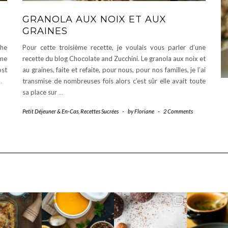
GRANOLA AUX NOIX ET AUX
GRAINES
che
Pour cette troisième recette, je voulais vous parler d’une
ome
recette du blog Chocolate and Zucchini. Le granola aux noix et
ost
au graines, faite et refaite, pour nous, pour nos familles, je l’ai
…
transmise de nombreuses fois alors c’est sûr elle avait toute
sa place sur
…
Petit Déjeuner & En-Cas
,
Recettes Sucrées
-
by
Floriane
-
2 Comments